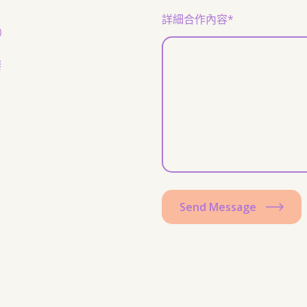
詳細合作內容*
0）
樓
Send Message