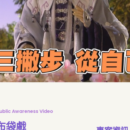
Public Awareness Video
布袋戲