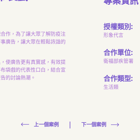
專案資訊 
授權類別:
戲合作，為了讓大眾了解防疫注
形象代言
時事廣告，讓大眾在輕鬆詼諧的
合作單位:
衛福部疾管署
具，使廣告更有真實感，有效提
將布袋戲的代表性口白，結合宣
合作類型:
廣告的討論熱潮。
生活類
上一個案例
下一個案例